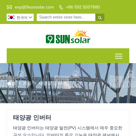

exp@9sunsolar.com
+86 592 5507880


한국어

Toggl

>
제품
>
태양광 인버터
홈
태양광 인버터
태양광 인버터는 태양광 발전(PV) 시스템에서 매우 중요한
구성 요소입니다. 인버터의 주요 기능은 태양광 패널에서