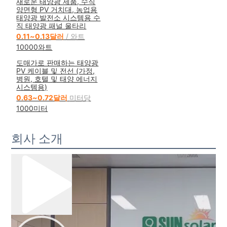
새로운 태양광 제품, 수직
양면형 PV 거치대, 농업용
태양광 발전소 시스템용 수
직 태양광 패널 울타리
0.11~0.13달러
/ 와트
10000와트
도매가로 판매하는 태양광
PV 케이블 및 전선 (가정,
병원, 호텔 및 태양 에너지
시스템용)
0.63~0.72달러
미터당
1000미터
회사 소개