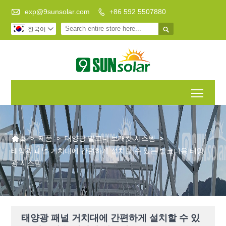

exp@9sunsolar.com
+86 592 5507880


한국어

Toggl

>
제품
>
태양광 발코니 브래킷 시스템
>
홈
태양광 패널 거치대에 간편하게 설치할 수 있는 발코니용 태양
광 시스템
태양광 패널 거치대에 간편하게 설치할 수 있