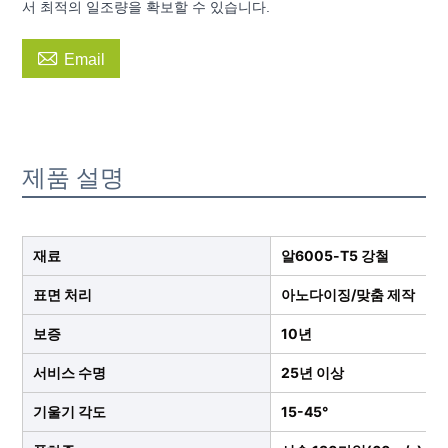
서 최적의 일조량을 확보할 수 있습니다.

Email
제품 설명
재료
알6005-T5 강철
표면 처리
아노다이징/맞춤 제작
보증
10년
서비스 수명
25년 이상
기울기 각도
15-45°