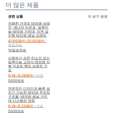
더 많은 제품
관련 상품
더 보기 쉿쉿
저렴한 가격의 태양광 브래
킷, 에너지 마운트, 알루미
늄 태양광 거치대, 지면 설
치형 태양광 패널 프레임
47.00달러~51.00달러
/
킬로와트
10킬로와트
사용하기 쉬운 탄소강 또는
알루미늄 고정식 태양광 지
붕 카포트 랙킹 브래킷 구
조
0.16~0.28달러
/ 와트
5000와트
전문적인 디자인과 빠른 설
치가 가능한 태양광 주차장
구조물, 태양광 패널 거치
대 시스템의 장점
0.18~0.22달러
/ 와트
5000와트