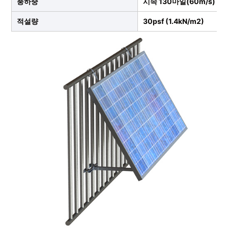
풍하중
시속 130마일(60m/s)
적설량
30psf (1.4kN/m2)